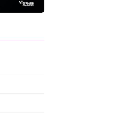
제8회 AI정부 혁신 콘퍼런스