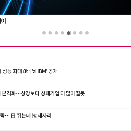
데이
 성능 최대 8배 'zHBM' 공개
시 본격화…상장보다 상폐기업 더 많아질듯
 공략… 日 뛰는데 韓 제자리