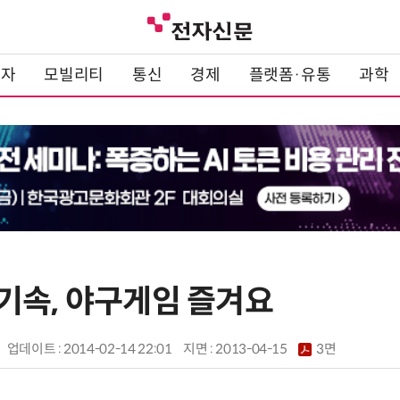
전자
모빌리티
통신
경제
플랫폼·유통
과학
기속, 야구게임 즐겨요
업데이트 : 2014-02-14 22:01
지면 :
2013-04-15
3면