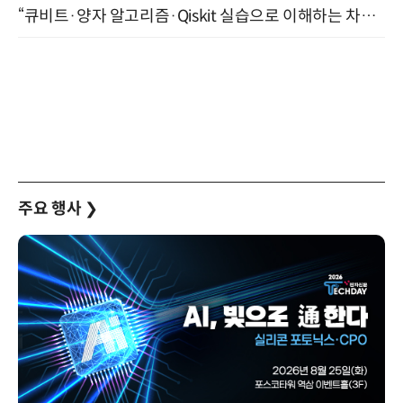
“큐비트·양자 알고리즘·Qiskit 실습으로 이해하는 차세대 컴퓨팅” (8/28)
주요 행사
❯