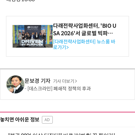
다래전략사업화센터, 'BIO U
SA 2026'서 글로벌 빅파마
와의 비즈니스 미팅 지원…K
[다래전략사업화센터] 뉴스룸 바
로가기>
-바이오 해외 진출 교두보 확
보
문보경 기자
기사 더보기
[데스크라인] 폐쇄적 정책의 후과
놓치면 아쉬운 정보
AD