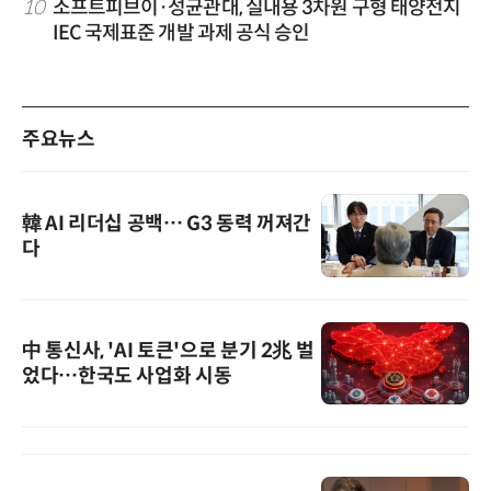
10
소프트피브이·성균관대, 실내용 3차원 구형 태양전지
IEC 국제표준 개발 과제 공식 승인
주요뉴스
韓 AI 리더십 공백… G3 동력 꺼져간
다
中 통신사, 'AI 토큰'으로 분기 2兆 벌
었다…한국도 사업화 시동