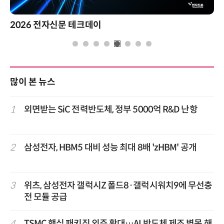
2026 전자신문 테크데이
많이 본 뉴스
1
외면받는 SiC 전력반도체, 정부 5000억 R&D 난항
2
삼성전자, HBM5 대비 성능 최대 8배 'zHBM' 공개
3
위츠, 삼성전자 갤럭시Z 폴드8·갤럭시워치9에 무선충
전 모듈 공급
4
TSMC 핵심 패키징 외주 확대…AI 반도체 제조 병목 해