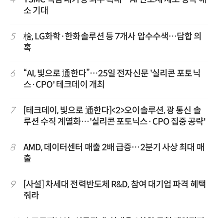
소 기대
5
檢, LG화학·한화솔루션 등 7개사 압수수색…담합 의
혹
6
“AI, 빛으로 通한다”…25일 전자신문 '실리콘 포토닉
스·CPO' 테크데이 개최
7
[테크데이, 빛으로 通한다]<2>오이솔루션, 광 통신 솔
루션 수직 계열화…'실리콘 포토닉스·CPO 집중 공략'
8
AMD, 데이터센터 매출 2배 급증…2분기 사상 최대 매
출
9
[사설] 차세대 전력반도체 R&D, 참여 대기업 파격 혜택
줘라