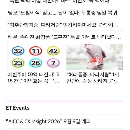
ET Events
"AICC & CX Insight 2026" 9월 9일 개최