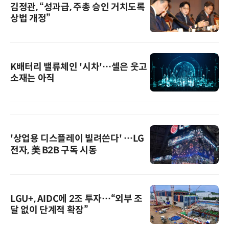
김정관, “성과급, 주총 승인 거치도록
상법 개정”
K배터리 밸류체인 '시차'…셀은 웃고
소재는 아직
'상업용 디스플레이 빌려쓴다' …LG
전자, 美 B2B 구독 시동
LGU+, AIDC에 2조 투자…“외부 조
달 없이 단계적 확장”