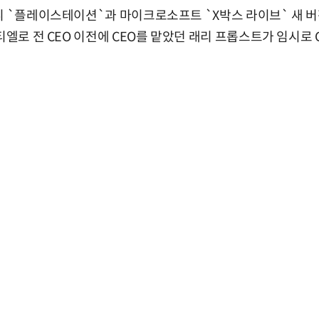
니 `플레이스테이션`과 마이크로소프트 `X박스 라이브` 새 
시티엘로 전 CEO 이전에 CEO를 맡았던 래리 프롭스트가 임시로