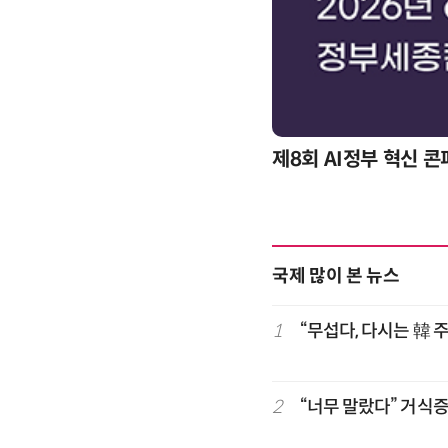
제8회 AI정부 혁신 
국제 많이 본 뉴스
1
“무섭다, 다시는 韓 
2
“너무 말랐다” 거식증