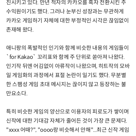
진시키고 있다. 만년 적자의 카카오를 흑자 전환시킨 주
수익원이기도 했다. 그러나 눈부신 성장과는 무관하게
카카오 게임하기 자체에 대한 부정적인 시각은 끊임없이
존재해 왔다.
애니팡의 폭발적인 인기와 함께 비슷한 내용의 게임들이
`for Kakao` 꼬리표와 함께 주 단위로 쏟아져 나왔다.
인기작 뒤엔 어김없이 아류작이 나왔으며, 히트작의 모바
일 게임화의 과정에서 표절 논란이 일기도 했다. 무분별
한 스팸성 게임 초대 메시지는 끊이지 않고 등장하는 불
만요소다.
특히 비슷한 게임의 양산으로 이용자의 피로도가 쌓이며
신작에 대한 기대감 자체가 줄어든 것이 가장 큰 문제다.
"xxxx 어때?", "oooo랑 비슷해서 안해"...최근 신작 게임