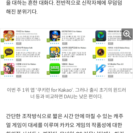
을 대하는 흔한 대화다. 전반적으로 신작자체에 무덤덤
해진 분위기다.
이번 주 1위 앱 '쿠키런 for Kakao'. 그러나 출시 초기의 윈드러
너 등과 비교하면 DAU는 낮은 편이다.
간단한 조작방식으로 짧은 시간 안에 마칠 수 있는 캐주
얼 게임이 대세를 이루며 카카오 게임의 작품성에 대한