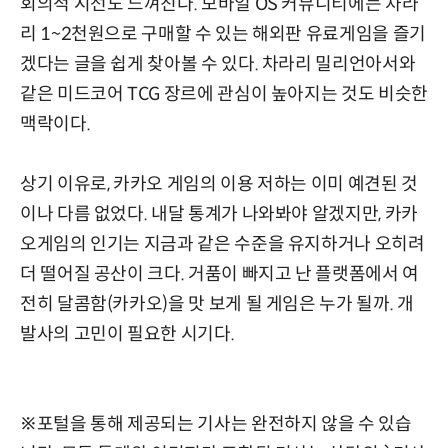
회의적 시선도 느껴진다. 모바일 OS 커뮤니티에는 차라
리 1~2천원으로 구매할 수 있는 해외판 유료게임을 즐기
겠다는 글을 쉽게 찾아볼 수 있다. 차라리 밀리언아서와
같은 미드코어 TCG 장르에 관심이 높아지는 것도 비슷한
맥락이다.
상기 이유로, 카카오 게임의 이용 저하는 이미 예견된 것
이나 다름 없었다. 내달 통계가 나와봐야 알겠지만, 카카
오게임의 인기는 지금과 같은 수준을 유지하거나 오히려
더 떨어질 공산이 크다. 거품이 빠지고 난 플랫폼에서 여
전히 달콤함(카카오)을 맛 보게 될 게임은 누가 될까. 개
발사의 고민이 필요한 시기다.
※포털을 통해 제공되는 기사는 완전하지 않을 수 있습