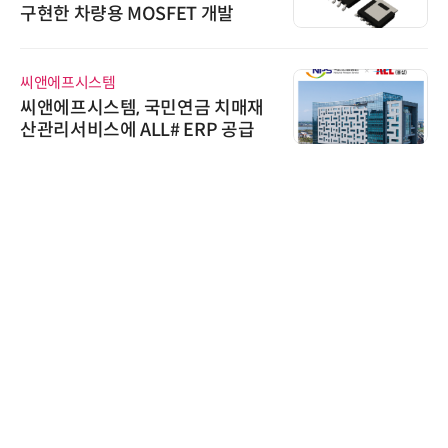
구현한 차량용 MOSFET 개발
씨앤에프시스템
씨앤에프시스템, 국민연금 치매재
산관리서비스에 ALL# ERP 공급