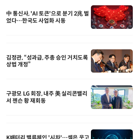
中 통신사, 'AI 토큰'으로 분기 2兆 벌
었다…한국도 사업화 시동
김정관, “성과급, 주총 승인 거치도록
상법 개정”
구광모 LG 회장, 내주 美 실리콘밸리
서 젠슨 황 재회동
K배터리 밸류체인 '시차'…셀은 웃고