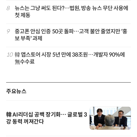
8
뉴스는 그냥 써도 된다?…법원, 방송 뉴스 무단 사용에
첫 제동
9
중고폰 안심 인증 50곳 돌파…고객 불안 줄였지만 '홍
보 부족' 과제
10
韓 앱스토어 시장 5년 만에 38조원…개발자 90%에
無수수료
주요뉴스
韓 AI리더십 공백 장기화… 글로벌 3
강 동력 꺼져간다