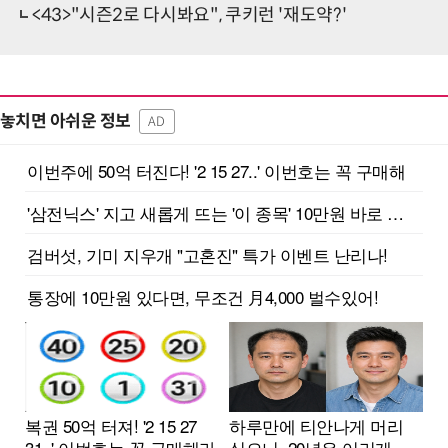
<43>"시즌2로 다시봐요", 쿠키런 '재도약?'
놓치면 아쉬운 정보
AD