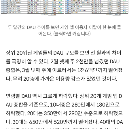
두 달간의 DAU 추이를 보면 게임 앱 이용자 이탈이 한 눈에 들
어온다. (클릭하면 커집니다)
상위 20위권 게임들의 DAU 규모를 보면 전 월과의 차이
를 극명히 알 수 있다. 2월 넷째 주 2천만을 넘겼던 DAU
총합은, 3월 넷째 주에 이르러서는 1천6백만까지 떨어졌
다. 무려 20%에 가까운 이용량 감소가 있었던 것이다.
연령별 DAU 역시 고르게 하락했다. 상위 20개 게임 앱 D
AU 총합을 기준으로, 10대층은 280만에서 180만으로
하락했다. 20대는 350만에서 290만 수준으로 하락했으
며, 30대는 650만에서 520만까지 떨어졌다. 40대의 DA