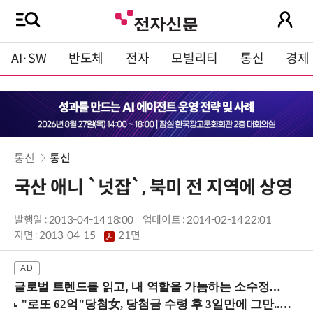
AI·SW
반도체
전자
모빌리티
통신
경제
통신
통신
국산 애니 `넛잡`, 북미 전 지역에 상영
발행일 : 2013-04-14 18:00
업데이트 : 2014-02-14 22:01
지면 :
2013-04-15
21면
글로벌 트렌드를 읽고, 내 역할을 가늠하는 소수정예 실습 워크숍 (8/28 신논현역)