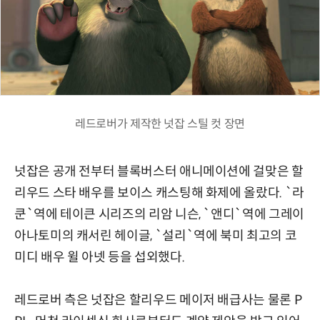
레드로버가 제작한 넛잡 스틸 컷 장면
넛잡은 공개 전부터 블록버스터 애니메이션에 걸맞은 할
리우드 스타 배우를 보이스 캐스팅해 화제에 올랐다. `라
쿤`역에 테이큰 시리즈의 리암 니슨, `앤디`역에 그레이
아나토미의 캐서린 헤이글, `설리`역에 북미 최고의 코
미디 배우 윌 아넷 등을 섭외했다.
레드로버 측은 넛잡은 할리우드 메이저 배급사는 물론 P