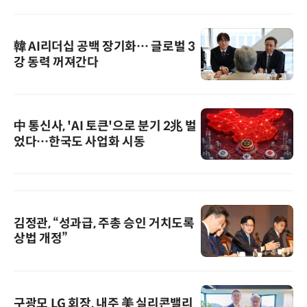
韓 AI리더십 공백 장기화… 글로벌 3
강 동력 꺼져간다
中 통신사, 'AI 토큰'으로 분기 2兆 벌
었다…한국도 사업화 시동
김정관, “성과급, 주총 승인 거치도록
상법 개정”
구광모 LG 회장, 내주 美 실리콘밸리