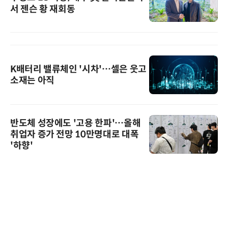
서 젠슨 황 재회동
K배터리 밸류체인 '시차'…셀은 웃고
소재는 아직
반도체 성장에도 '고용 한파'…올해
취업자 증가 전망 10만명대로 대폭
'하향'