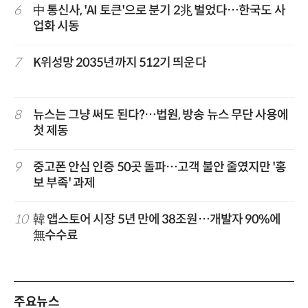
6
中 통신사, 'AI 토큰'으로 분기 2兆 벌었다…한국도 사
업화 시동
7
K위성망 2035년까지 512기 띄운다
8
뉴스는 그냥 써도 된다?…법원, 방송 뉴스 무단 사용에
첫 제동
9
중고폰 안심 인증 50곳 돌파…고객 불안 줄였지만 '홍
보 부족' 과제
10
韓 앱스토어 시장 5년 만에 38조원…개발자 90%에
無수수료
주요뉴스