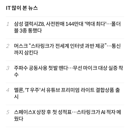
IT 많이 본 뉴스
1
삼성 갤럭시Z8, 사전판매 144만대 '역대 최다'…폴더
블 3종 통했다
2
머스크 “스타링크가 전세계 인터넷 과반 제공”…통신
까지 삼킨다
3
주파수 공동사용 첫발 뗀다…무선 마이크 대상 실증 착
수
4
멜론, 'T 우주'서 유튜브 프리미엄 라이트 결합상품 출
시
5
스페이스X 상장 후 첫 성적표…스타링크가 AI 적자 메
웠다