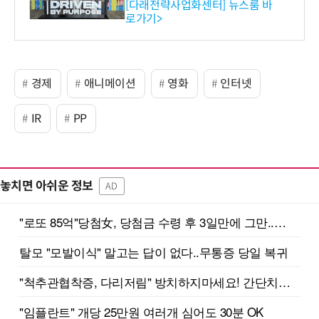
와의 비즈니스 미팅 지원…K
[다래전략사업화센터] 뉴스룸 바
로가기>
-바이오 해외 진출 교두보 확
보
경제
애니메이션
영화
인터넷
IR
PP
놓치면 아쉬운 정보
AD