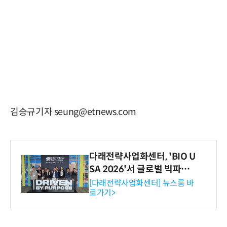
김승규기자 seung@etnews.com
다래전략사업화센터, 'BIO U
SA 2026'서 글로벌 빅파마
와의 비즈니스 미팅 지원…K
[다래전략사업화센터] 뉴스룸 바
로가기>
-바이오 해외 진출 교두보 확
보