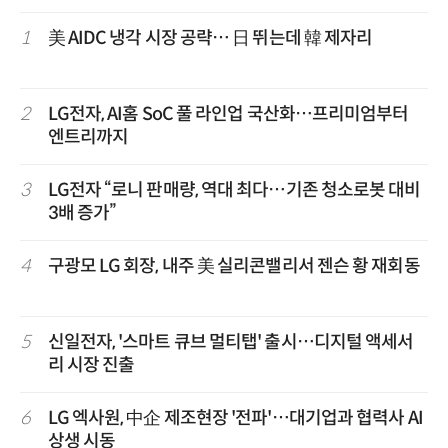
1
美 AIDC 냉각 시장 공략… 日 뛰는데 韓 제자리
2
LG전자, AI홈 SoC 풀 라인업 국산화…프리미엄부터
엔트리까지
3
LG전자 “로니 판매량, 역대 최다…기존 청소로봇 대비
3배 증가”
4
구광모 LG 회장, 내주 美 실리콘밸리서 젠슨 황 재회동
5
신일전자, '스마트 큐브 멀티탭' 출시…디지털 액세서
리 시장 진출
6
LG 엑사원, 中企 제조현장 '전파'…대기업과 협력사 AI
상생 시동