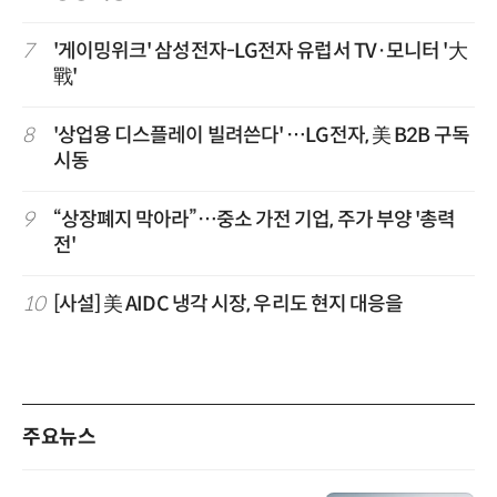
7
'게이밍위크' 삼성전자-LG전자 유럽서 TV·모니터 '大
戰'
8
'상업용 디스플레이 빌려쓴다' …LG전자, 美 B2B 구독
시동
9
“상장폐지 막아라”…중소 가전 기업, 주가 부양 '총력
전'
10
[사설] 美 AIDC 냉각 시장, 우리도 현지 대응을
주요뉴스