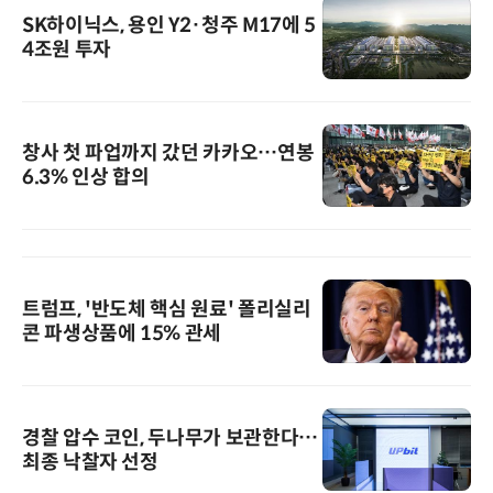
SK하이닉스, 용인 Y2·청주 M17에 5
4조원 투자
창사 첫 파업까지 갔던 카카오…연봉
6.3% 인상 합의
트럼프, '반도체 핵심 원료' 폴리실리
콘 파생상품에 15% 관세
경찰 압수 코인, 두나무가 보관한다…
최종 낙찰자 선정