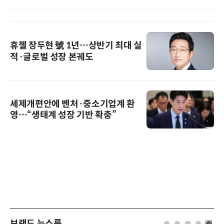
휴젤 장두현 號 1년…상반기 최대 실
적·글로벌 성장 본궤도
세제개편안에 벤처·중소기업계 환
영…“생태계 성장 기반 확충”
브랜드 뉴스룸