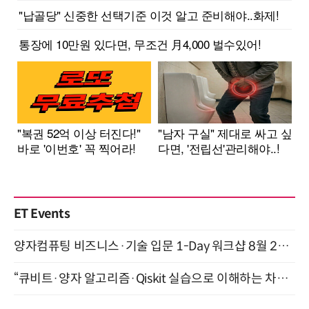
ET Events
양자컴퓨팅 비즈니스·기술 입문 1-Day 워크샵 8월 28일 개최
“큐비트·양자 알고리즘·Qiskit 실습으로 이해하는 차세대 컴퓨팅” (8/28)