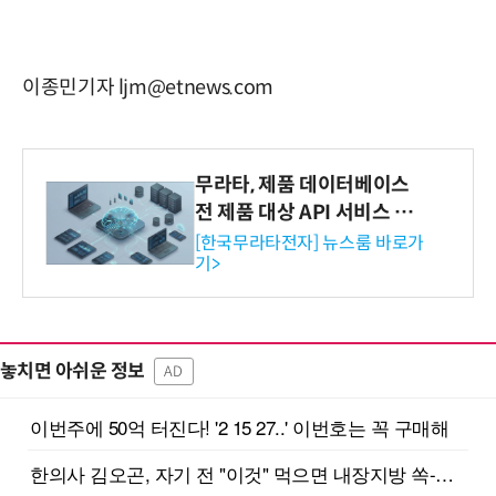
이종민기자 ljm@etnews.com
무라타, 제품 데이터베이스
전 제품 대상 API 서비스 제
공…73개 제품 카테고리로
[한국무라타전자] 뉴스룸 바로가
기>
확대
놓치면 아쉬운 정보
AD