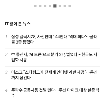
IT 많이 본 뉴스
1
삼성 갤럭시Z8, 사전판매 144만대 '역대 최다'…폴더
블 3종 통했다
2
中 통신사, 'AI 토큰'으로 분기 2兆 벌었다…한국도 사
업화 시동
3
머스크 “스타링크가 전세계 인터넷 과반 제공”…통신
까지 삼킨다
4
주파수 공동사용 첫발 뗀다…무선 마이크 대상 실증 착
수