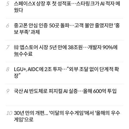
5
스페이스X 상장 후 첫 성적표…스타링크가 AI 적자 메
웠다
6
중고폰 안심 인증 50곳 돌파…고객 불안 줄였지만 '홍
보 부족' 과제
7
韓 앱스토어 시장 5년 만에 38조원…개발자 90%에
無수수료
8
LGU+, AIDC에 2조 투자…“외부 조달 없이 단계적 확
장”
9
국산 AI 반도체로 피지컬 AI 실증…올해 600억 투입
10
30년 만의 개편... '이달의 우수게임'에서 '올해의 우수
게임'으로