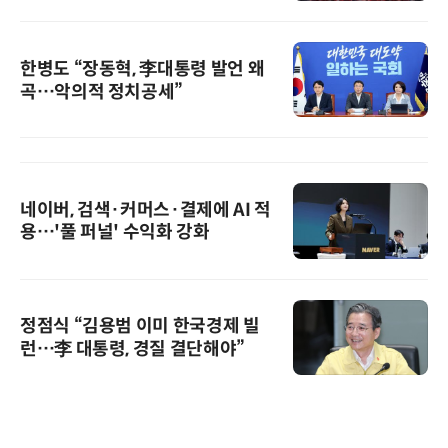
한병도 “장동혁, 李대통령 발언 왜
곡…악의적 정치공세”
네이버, 검색·커머스·결제에 AI 적
용…'풀 퍼널' 수익화 강화
정점식 “김용범 이미 한국경제 빌
런…李 대통령, 경질 결단해야”