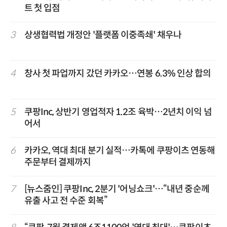
트 첫 입점
3
상생협력법 개정안 '플랫폼 이중족쇄' 채우나
4
창사 첫 파업까지 갔던 카카오…연봉 6.3% 인상 합의
5
쿠팡Inc, 상반기 영업적자 1.2조 육박…2년치 이익 넘
어서
6
카카오, 역대 최대 분기 실적…카톡에 쿠팡이츠 연동해
주문부터 결제까지
7
[뉴스줌인] 쿠팡Inc, 2분기 '어닝쇼크'…“내년 중순께
유출 사고 전 수준 회복”