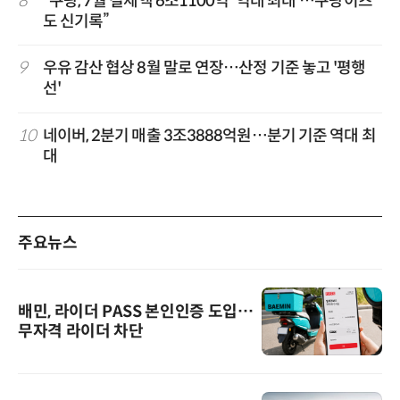
8
“쿠팡, 7월 결제액 6조1100억 '역대 최대'…쿠팡이츠
도 신기록”
9
우유 감산 협상 8월 말로 연장…산정 기준 놓고 '평행
선'
10
네이버, 2분기 매출 3조3888억원…분기 기준 역대 최
대
주요뉴스
배민, 라이더 PASS 본인인증 도입…
무자격 라이더 차단