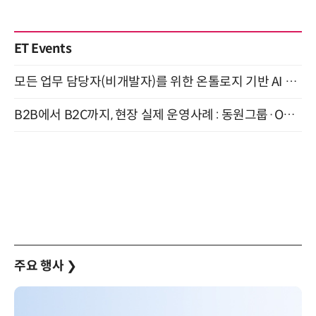
ET Events
모든 업무 담당자(비개발자)를 위한 온톨로지 기반 AI 지식체계 설계 1-day 워크숍 8월 20일 개최
B2B에서 B2C까지, 현장 실제 운영사례 : 동원그룹·OCI·다이닝브랜즈그룹·당근 (8/27)
주요 행사
❯