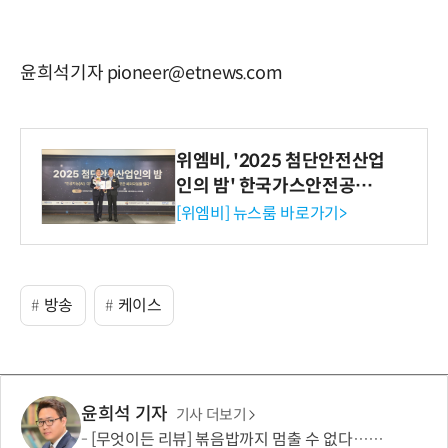
윤희석기자 pioneer@etnews.com
위엠비, '2025 첨단안전산업
인의 밤' 한국가스안전공사
사장상 수상
[위엠비] 뉴스룸 바로가기>
방송
케이스
윤희석 기자
기사 더보기
[무엇이든 리뷰] 볶음밥까지 멈출 수 없다…하림 '별미요리 닭갈비' 한 끼 실험