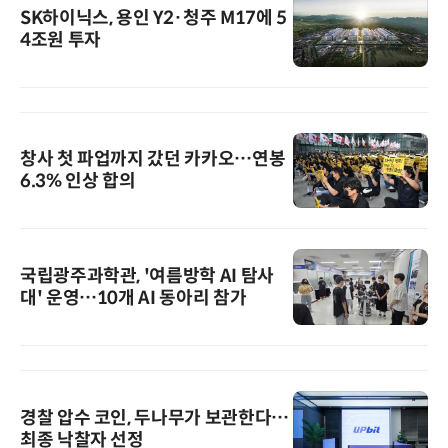
SK하이닉스, 용인 Y2·청주 M17에 5
4조원 투자
창사 첫 파업까지 갔던 카카오…연봉
6.3% 인상 합의
국립광주과학관, '여름방학 AI 탐사
대' 운영…10개 AI 동아리 참가
경찰 압수 코인, 두나무가 보관한다…
최종 낙찰자 선정