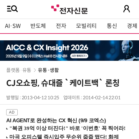
AI·SW
반도체
전자
모빌리티
통신
경제
플랫폼·유통
유통·생활
CJ오쇼핑, 슈대즐 `케이트백` 론칭
발행일 : 2013-04-12 10:25
업데이트 : 2014-02-14 22:01
AI AGENT로 완성하는 CX 혁신 (9/9 코엑스)