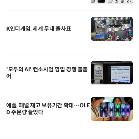
K인디게임, 세계 무대 출사표
'모두의 AI' 컨소시엄 영입 경쟁 불붙
어
애플, 패널 재고 보유기간 확대…OLE
D 주문량 늘었다