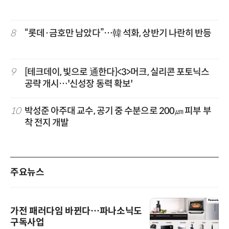
8
“롯데·금호만 남았다”…韓 석화, 상반기 나란히 반등
9
[테크데이, 빛으로 通한다]<3>머크, 실리콘 포토닉스
공략 개시…'신성장 동력 확보'
10
박성준 아주대 교수, 공기 중 수분으로 200㎛ 피부 부
착 전지 개발
주요뉴스
가전 패러다임 바뀐다…파나소닉도
구독사업