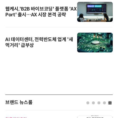
웹케시,'B2B 바이브코딩' 플랫폼 'AX
Port' 출시…AX 시장 본격 공략
AI 데이터센터, 전력반도체 업계 '새
먹거리' 급부상
브랜드 뉴스룸