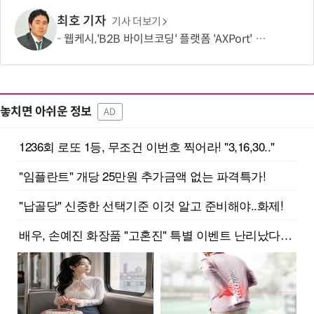
최호 기자
기사 더보기
웹케시,'B2B 바이브코딩' 플랫폼 'AXPort' 출시…AX 시장 본격 공략
놓치면 아쉬운 정보
AD