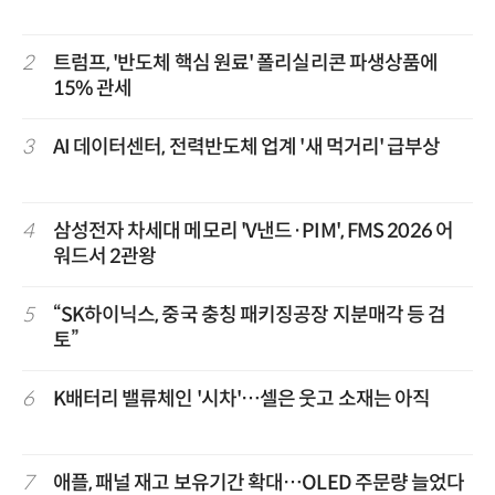
2
트럼프, '반도체 핵심 원료' 폴리실리콘 파생상품에
15% 관세
3
AI 데이터센터, 전력반도체 업계 '새 먹거리' 급부상
4
삼성전자 차세대 메모리 'V낸드·PIM', FMS 2026 어
워드서 2관왕
5
“SK하이닉스, 중국 충칭 패키징공장 지분매각 등 검
토”
6
K배터리 밸류체인 '시차'…셀은 웃고 소재는 아직
7
애플, 패널 재고 보유기간 확대…OLED 주문량 늘었다