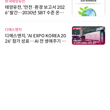
한국태양유전
태양유전, '안전·환경 보고서 202
6' 발간…2030년 SBT 수준 온실
가스 감축 추진
디에스앤지
디에스앤지, 'AI EXPO KOREA 20
26' 참가 성료… AI 전 생애주기 아
우르는 통합 솔루션 선봬