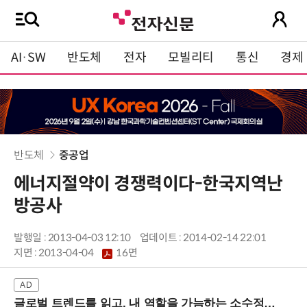
AI·SW
반도체
전자
모빌리티
통신
경제
반도체
중공업
에너지절약이 경쟁력이다-한국지역난
방공사
발행일 : 2013-04-03 12:10
업데이트 : 2014-02-14 22:01
지면 :
2013-04-04
16면
글로벌 트렌드를 읽고, 내 역할을 가늠하는 소수정예 실습 워크숍 (8/28 신논현역)