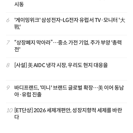
시동
6
'게이밍위크' 삼성전자-LG전자 유럽서 TV·모니터 '大
戰'
7
“상장폐지 막아라”…중소 가전 기업, 주가 부양 '총력
전'
8
[사설] 美 AIDC 냉각 시장, 우리도 현지 대응을
9
바디프랜드, '미니' 브랜드 글로벌 확장…美 이어 동남
아·유럽 진출
10
[ET단상] 2026 세제개편안, 성장지향적 세제를 바란
다