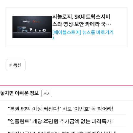
시놀로지, SK네트웍스서비
스와 영상 보안 카메라 국내
독점 판매 파트너십 체결
[에이블스토어] 뉴스룸 바로가기
>
통신
놓치면 아쉬운 정보
AD