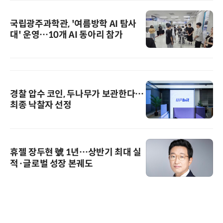
국립광주과학관, '여름방학 AI 탐사
대' 운영…10개 AI 동아리 참가
경찰 압수 코인, 두나무가 보관한다…
최종 낙찰자 선정
휴젤 장두현 號 1년…상반기 최대 실
적·글로벌 성장 본궤도