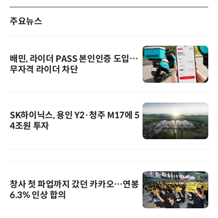
주요뉴스
배민, 라이더 PASS 본인인증 도입…
무자격 라이더 차단
SK하이닉스, 용인 Y2·청주 M17에 5
4조원 투자
창사 첫 파업까지 갔던 카카오…연봉
6.3% 인상 합의