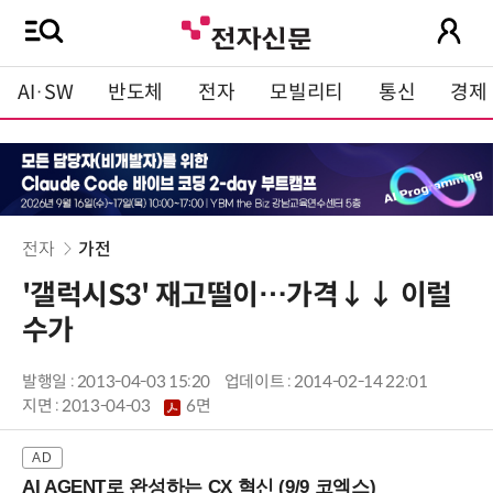
AI·SW
반도체
전자
모빌리티
통신
경제
전자
가전
'갤럭시S3' 재고떨이…가격↓↓ 이럴
수가
발행일 : 2013-04-03 15:20
업데이트 : 2014-02-14 22:01
지면 :
2013-04-03
6면
AI AGENT로 완성하는 CX 혁신 (9/9 코엑스)