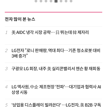
전자 많이 본 뉴스
1
美 AIDC 냉각 시장 공략… 日 뛰는데 韓 제자리
2
LG전자 “로니 판매량, 역대 최다…기존 청소로봇 대비
3배 증가”
3
구광모 LG 회장, 내주 美 실리콘밸리서 젠슨 황 재회동
4
LG 엑사원, 中企 제조현장 '전파'…대기업과 협력사 AI
상생 시동
5
'상업용 디스플레이 빌려쓴다' …LG전자, 美 B2B 구독