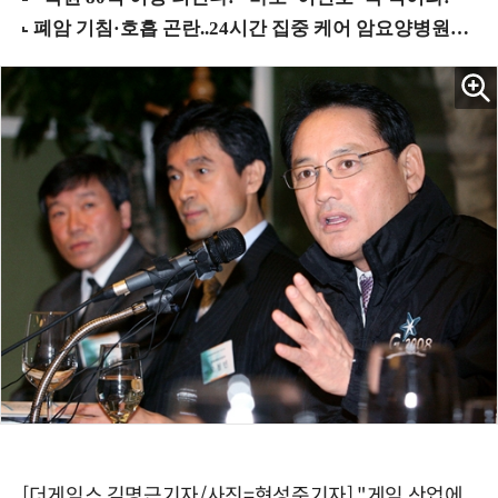
[더게임스 김명근기자/사진=현성준기자] "게임 산업에