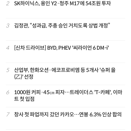
2
SK하이닉스, 용인 Y2·청주 M17에 54조원 투자
3
김정관, “성과급, 주총 승인 거치도록 상법 개정”
4
[신차 드라이브] BYD, PHEV '씨라이언 6 DM-i'
5
산업부, 한화오션·에코프로비엠 등 5개사 '슈퍼 을
(乙)' 선정
6
1000원 커피·45㎝ 피자…트레이더스 'T-카페', 이마
트 첫 입점
7
창사 첫 파업까지 갔던 카카오…연봉 6.3% 인상 합의