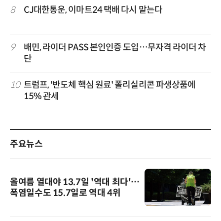
8
CJ대한통운, 이마트24 택배 다시 맡는다
9
배민, 라이더 PASS 본인인증 도입…무자격 라이더 차
단
10
트럼프, '반도체 핵심 원료' 폴리실리콘 파생상품에
15% 관세
주요뉴스
올여름 열대야 13.7일 '역대 최다'…
폭염일수도 15.7일로 역대 4위