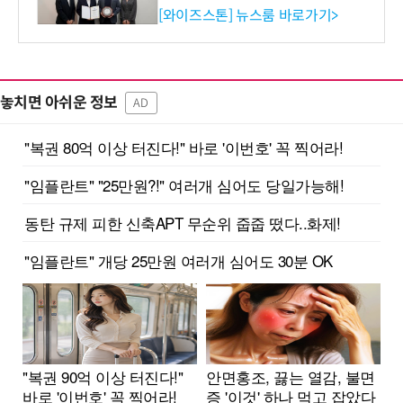
증 최고 등급 수여
[와이즈스톤] 뉴스룸 바로가기>
놓치면 아쉬운 정보
AD