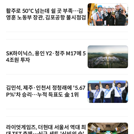
활주로 50℃ 넘는데 쉴 곳 부족…김
영훈 노동부 장관, 김포공항 불시점검
SK하이닉스, 용인 Y2·청주 M17에 5
4조원 투자
김민석, 제주·인천서 정청래에 '5.67
P%'차 승리…누적 득표도 金 1위
라이엇게임즈, 더현대 서울서 역대 최