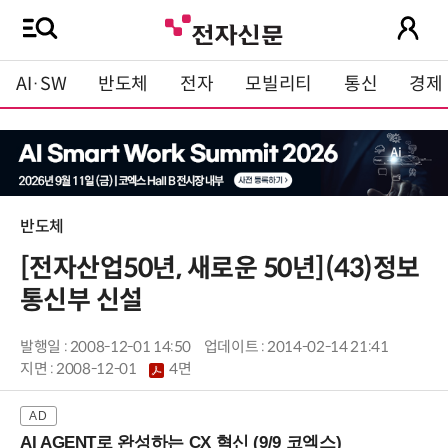
AI·SW
반도체
전자
모빌리티
통신
경제
반도체
[전자산업50년, 새로운 50년](43)정보
통신부 신설
발행일 : 2008-12-01 14:50
업데이트 : 2014-02-14 21:41
지면 :
2008-12-01
4면
AI AGENT로 완성하는 CX 혁신 (9/9 코엑스)