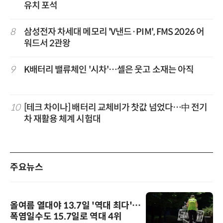
유치 포석
8
삼성전자 차세대 메모리 'V낸드·PIM', FMS 2026 어
워드서 2관왕
9
K배터리 밸류체인 '시차'…셀은 웃고 소재는 아직
10
[테크 차이나] 배터리 교체비가 찻값 넘었다…中 전기
차 재활용 체계 시험대
주요뉴스
올여름 열대야 13.7일 '역대 최다'…
폭염일수도 15.7일로 역대 4위