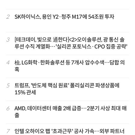
2
SK하이닉스, 용인 Y2·청주 M17에 54조원 투자
3
[테크데이, 빛으로 通한다]<2>오이솔루션, 광 통신 솔
루션 수직 계열화…'실리콘 포토닉스·CPO 집중 공략'
4
檢, LG화학·한화솔루션 등 7개사 압수수색…담합 의
혹
5
트럼프, '반도체 핵심 원료' 폴리실리콘 파생상품에
15% 관세
6
AMD, 데이터센터 매출 2배 급증…2분기 사상 최대 매
출
7
인텔 오하이오 팹 '초과근무' 공사 가속…외부 파트너