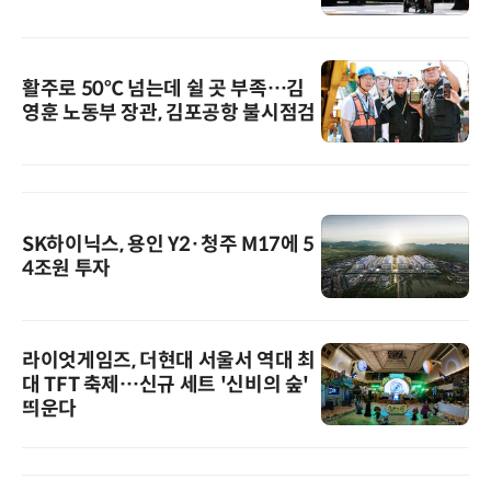
활주로 50℃ 넘는데 쉴 곳 부족…김
영훈 노동부 장관, 김포공항 불시점검
SK하이닉스, 용인 Y2·청주 M17에 5
4조원 투자
라이엇게임즈, 더현대 서울서 역대 최
대 TFT 축제…신규 세트 '신비의 숲'
띄운다