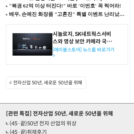
시놀로지, SK네트웍스서비
스와 영상 보안 카메라 국내
독점 판매 파트너십 체결
[에이블스토어] 뉴스룸 바로가기
>
전자산업 50년, 새로운 50년을 위해
[관련 특집]
전자산업 50년, 새로운 50년을 위해
(45·끝)50년 전자 산업의 위상
(45·끝)취재후기