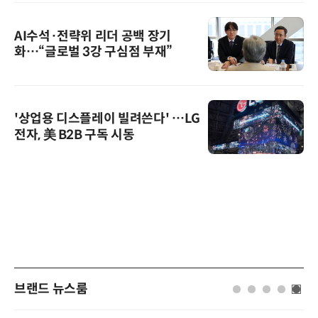
AI수석·전략위 리더 공백 장기
화…“글로벌 3강 구심점 부재”
'상업용 디스플레이 빌려쓴다' …LG
전자, 美 B2B 구독 시동
브랜드 뉴스룸