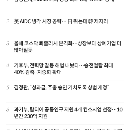
2
美 AIDC 냉각 시장 공략… 日 뛰는데 韓 제자리
3
올해 코스닥 퇴출러시 본격화…상장보다 상폐기업 더
많아질듯
4
기후부, 전력망 갈등 해법 내놨다…송전철탑 최대
40% 감축·지중화 확대
5
김정관, “성과급, 주총 승인 거치도록 상법 개정”
6
과기부, 탑티어 공동연구 지원 4개 컨소시엄 선정…10
년간 230억 지원