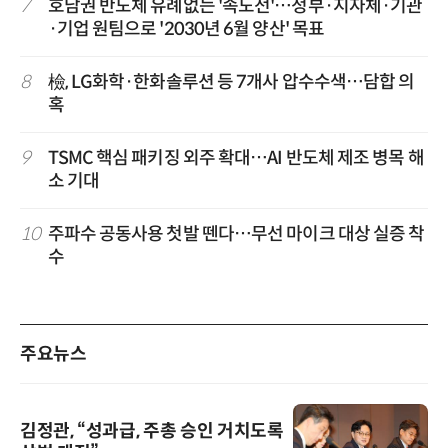
7
호남권 반도체 유례없는 '속도전'…정부·지자체·기관
·기업 원팀으로 '2030년 6월 양산' 목표
8
檢, LG화학·한화솔루션 등 7개사 압수수색…담합 의
혹
9
TSMC 핵심 패키징 외주 확대…AI 반도체 제조 병목 해
소 기대
10
주파수 공동사용 첫발 뗀다…무선 마이크 대상 실증 착
수
주요뉴스
김정관, “성과급, 주총 승인 거치도록