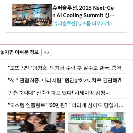
슈퍼솔루션, 2026 Next-Ge
n AI Cooling Summit 성황
리 성료
[슈퍼솔루션] 뉴스룸 바로가기>
놓치면 아쉬운 정보
AD