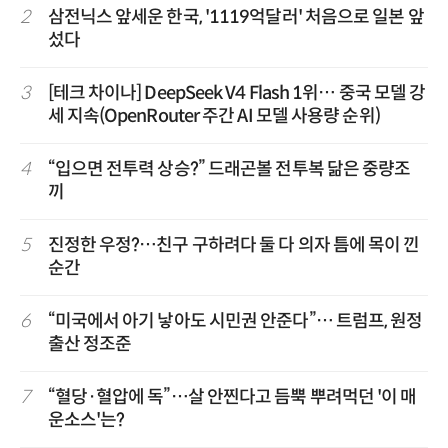
2
삼전닉스 앞세운 한국, '1119억달러' 처음으로 일본 앞
섰다
3
[테크 차이나] DeepSeek V4 Flash 1위… 중국 모델 강
세 지속(OpenRouter 주간 AI 모델 사용량 순위)
4
“입으면 전투력 상승?” 드래곤볼 전투복 닮은 중량조
끼
5
진정한 우정?…친구 구하려다 둘 다 의자 틈에 목이 낀
순간
6
“미국에서 아기 낳아도 시민권 안준다”… 트럼프, 원정
출산 정조준
7
“혈당·혈압에 독”…살 안찐다고 듬뿍 뿌려먹던 '이 매
운소스'는?