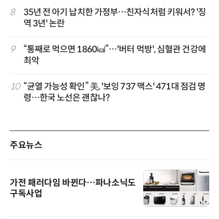
8
35년 전 아기 납치한 가정부…친자식처럼 키워서? '징
역 3년' 논란
9
“통째로 먹으면 1860㎉”…'버터 먹방', 심혈관 건강에
최악
10
“균열 가능성 확인” 美, '보잉 737 맥스' 471대 점검 명
령…한국 노선은 괜찮나?
주요뉴스
가전 패러다임 바뀐다…파나소닉도
구독사업