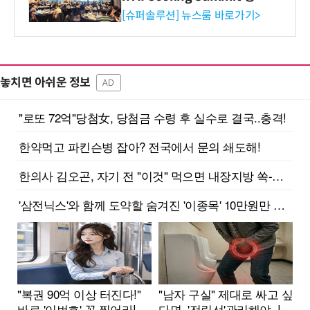
리 성료
[슈퍼솔루션] 뉴스룸 바로가기>
놓치면 아쉬운 정보
AD