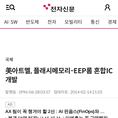
AI·SW
반도체
전자
모빌리티
통신
경제
국제
美아트멜, 플래시메모리-EEP롬 혼합IC
개발
발행일 : 1996-06-28 03:57
업데이트 : 2014-02-14 21:05
AX 팀이 꼭 챙겨야 할 2선 : AI 핀옵스(FinOps)와 토큰 거버넌스 (8/21 잠실역)