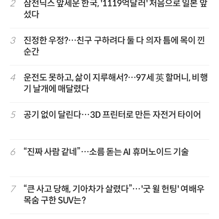
2
삼전닉스 앞세운 한국, '1119억달러' 처음으로 일본 앞
섰다
3
진정한 우정?…친구 구하려다 둘 다 의자 틈에 목이 낀
순간
4
운전도 못하고, 삶이 지루해서?…97세 英 할머니, 비행
기 날개에 매달렸다
5
공기 없이 달린다…3D 프린터로 만든 자전거 타이어
6
“진짜 사람 같네”…소름 돋는 AI 휴머노이드 기술
7
“큰 사고 당해, 기아차가 살렸다”…'굿 윌 헌팅' 여배우
목숨 구한 SUV는?