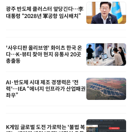
광주 반도체 클러스터 앞당긴다…李
대통령 “2028년 軍공항 임시배치”
'사우디판 올리브영' 화이츠 한국 온
다…K-뷰티 찾아 현지 유통사 20곳
총출동
AI·반도체 시대 제조 경쟁력은 '전
력'…IEA “에너지 인프라가 산업패권
좌우”
K게임 글로벌 도전 가로막는 '불법 복