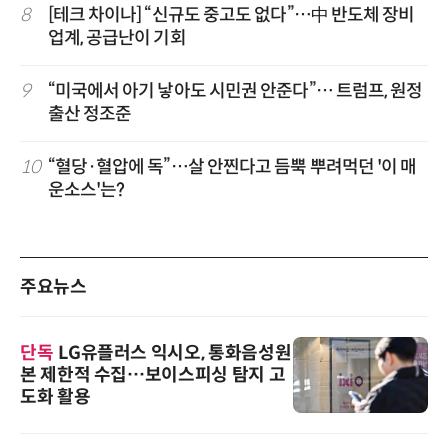
8
[테크 차이나] “신규도 중고도 없다”…中 반도체 장비
업계, 공급난이 기회
9
“미국에서 아기 낳아도 시민권 안준다”… 트럼프, 원정
출산 정조준
10
“혈당·혈압에 독”…살 안찐다고 듬뿍 뿌려먹던 '이 매
운소스'는?
주요뉴스
단독
LG유플러스 익시오, 통화음성원
본 제한적 수집…보이스피싱 탐지 고
도화 활용