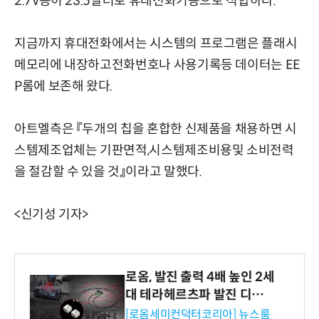
2.7V용이 23.5달러로 휴대전화기용으로 적합하다.
지금까지 휴대전화에서는 시스템의 프로그램은 플래시
메모리에 내장하고전화번호나 사용기록등 데이터는 EE
P롬에 보존해 왔다.
아트멜측은 『두개의 칩을 혼합한 신제품을 채용하면 시
스템제조업체는 기판면적,시스템제조비용및 소비전력
을 절감할 수 있을 것』이라고 말했다.
<신기성 기자>
로옴, 발진 출력 4배 높인 2세
대 테라헤르츠파 발진 디바이
스 개발
[로옴세미컨덕터코리아] 뉴스룸