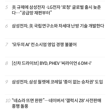
5
美 규제에 삼성전자·LG전자 '로청' 글로벌 출시 늦춘
다…“공급망 재편부터”
6
삼성전자, 美 국립연구소와 차세대 난방 기술 개발한다
7
'모두의 AI' 컨소시엄 영입 경쟁 불붙어
8
[신차 드라이브] BYD, PHEV '씨라이언 6 DM-i'
9
삼성전자, 삼성 월렛에 코레일 '종이 없는 승차권' 도입
10
“네쇼라 뜨면 완판”…네이버서 '갤럭시 Z8' 사전판매
흥행 돌풍