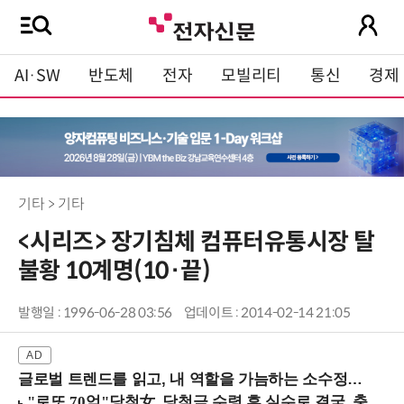
AI·SW
반도체
전자
모빌리티
통신
경제
기타 > 기타
<시리즈> 장기침체 컴퓨터유통시장 탈
불황 10계명(10·끝)
발행일 : 1996-06-28 03:56
업데이트 : 2014-02-14 21:05
글로벌 트렌드를 읽고, 내 역할을 가늠하는 소수정예 실습 워크숍 (8/28 신논현역)