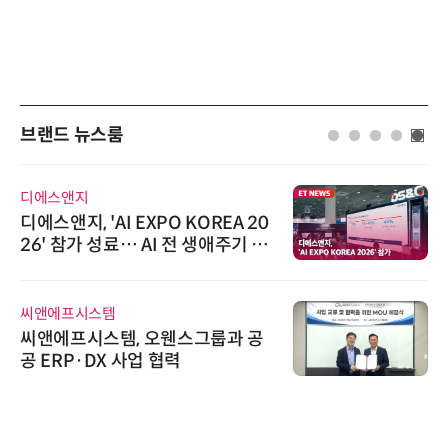
브랜드 뉴스룸
디에스앤지
디에스앤지, 'AI EXPO KOREA 20
26' 참가 성료… AI 전 생애주기 아
우르는 통합 솔루션 선봬
씨앤에프시스템
씨앤에프시스템, 오웬스그룹과 공
공 ERP·DX 사업 협력