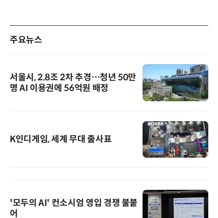
주요뉴스
서울시, 2.8조 2차 추경…청년 50만
명 AI 이용권에 56억원 배정
K인디게임, 세계 무대 출사표
'모두의 AI' 컨소시엄 영입 경쟁 불붙
어