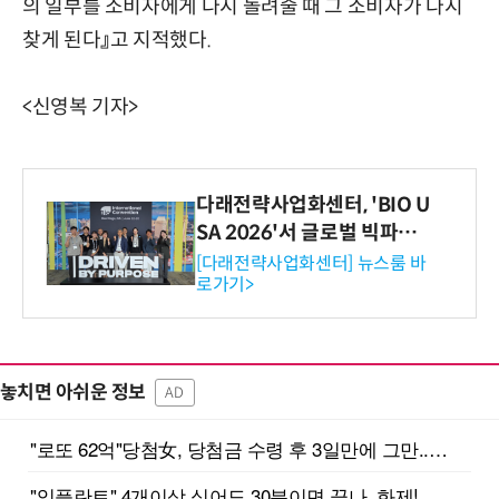
의 일부를 소비자에게 다시 돌려줄 때 그 소비자가 다시
찾게 된다』고 지적했다.
<신영복 기자>
다래전략사업화센터, 'BIO U
SA 2026'서 글로벌 빅파마
와의 비즈니스 미팅 지원…K
[다래전략사업화센터] 뉴스룸 바
로가기>
-바이오 해외 진출 교두보 확
보
놓치면 아쉬운 정보
AD