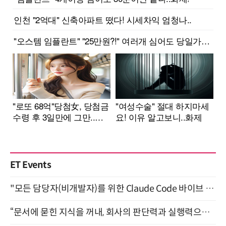
ET Events
"모든 담당자(비개발자)를 위한 Claude Code 바이브 코딩 2-day 부트캠프" 9월 16~17일 개최
“문서에 묻힌 지식을 꺼내, 회사의 판단력과 실행력으로 바꾸다” (8/20)