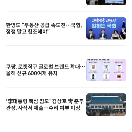
한병도 “부동산 공급 속도전…국힘,
정쟁 말고 협조해야”
쿠팡, 로켓직구 글로벌 브랜드 확대…
올해 신규 600여개 유치
'李대통령 핵심 참모' 김상호 靑 춘추
관장, 사직서 제출…수리 여부 미정