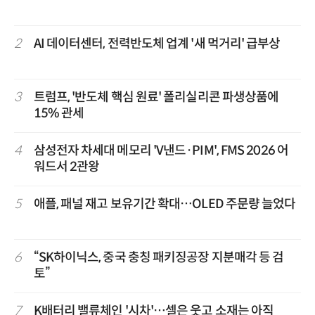
2
AI 데이터센터, 전력반도체 업계 '새 먹거리' 급부상
3
트럼프, '반도체 핵심 원료' 폴리실리콘 파생상품에
15% 관세
4
삼성전자 차세대 메모리 'V낸드·PIM', FMS 2026 어
워드서 2관왕
5
애플, 패널 재고 보유기간 확대…OLED 주문량 늘었다
6
“SK하이닉스, 중국 충칭 패키징공장 지분매각 등 검
토”
7
K배터리 밸류체인 '시차'…셀은 웃고 소재는 아직