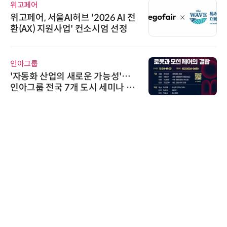
위고페어
위고페어, 서울AI허브 '2026 AI 전
환(AX) 지원사업' 컨소시엄 선정
인아그룹
'자동화 산업의 새로운 가능성'…
인아그룹 전국 7개 도시 세미나 페
어 개최