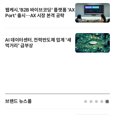
웹케시,'B2B 바이브코딩' 플랫폼 'AX
Port' 출시…AX 시장 본격 공략
AI 데이터센터, 전력반도체 업계 '새
먹거리' 급부상
브랜드 뉴스룸