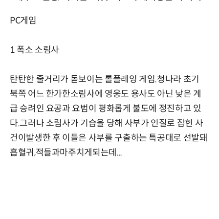
PC게임
1 폭소 소림사
탄탄한 줄거리가 돋보이는 롤플레잉 게임.청나라 초기
북쪽 어느 한가한소림사에 영웅도 용사도 아닌 낮은 계
급 승려인 요공과 요범이 평화롭게 불도에 정진하고 있
다.그러나 소림사가 기습을 당해 사부가 인질로 잡힌 사
건이발생한 후 이들은 사부를 구출하는 특공대로 선발돼
흡혈귀,적들과마주치게되는데...