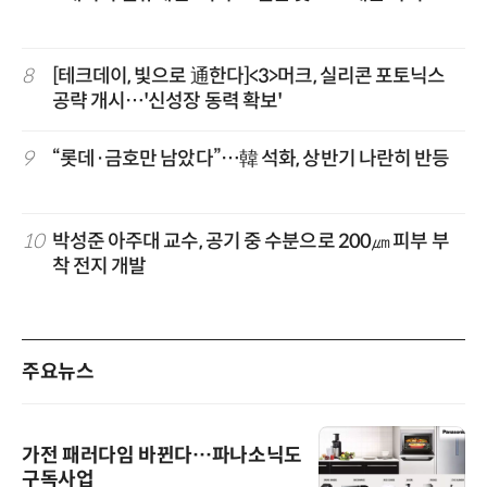
8
[테크데이, 빛으로 通한다]<3>머크, 실리콘 포토닉스
공략 개시…'신성장 동력 확보'
9
“롯데·금호만 남았다”…韓 석화, 상반기 나란히 반등
10
박성준 아주대 교수, 공기 중 수분으로 200㎛ 피부 부
착 전지 개발
주요뉴스
가전 패러다임 바뀐다…파나소닉도
구독사업