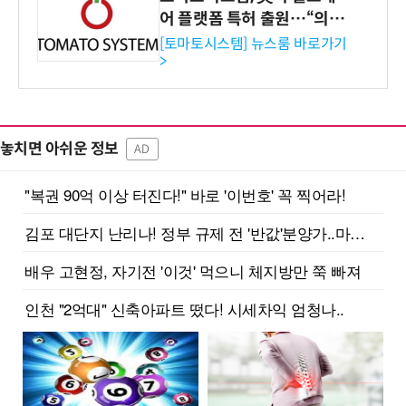
어 플랫폼 특허 출원…“의료
기관·보험사 공략”
[토마토시스템] 뉴스룸 바로가기
>
놓치면 아쉬운 정보
AD