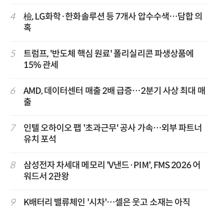
4
檢, LG화학·한화솔루션 등 7개사 압수수색…담합 의
혹
5
트럼프, '반도체 핵심 원료' 폴리실리콘 파생상품에
15% 관세
6
AMD, 데이터센터 매출 2배 급증…2분기 사상 최대 매
출
7
인텔 오하이오 팹 '초과근무' 공사 가속…외부 파트너
유치 포석
8
삼성전자 차세대 메모리 'V낸드·PIM', FMS 2026 어
워드서 2관왕
9
K배터리 밸류체인 '시차'…셀은 웃고 소재는 아직