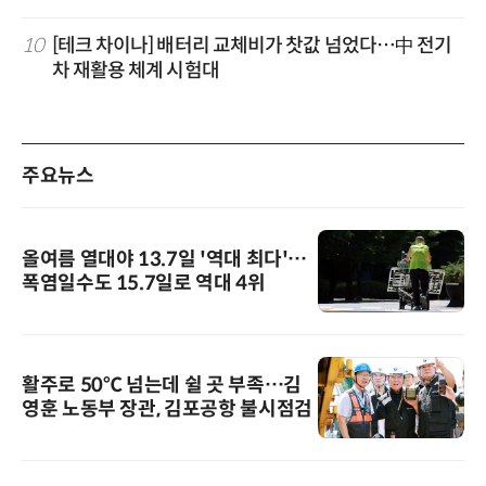
10
[테크 차이나] 배터리 교체비가 찻값 넘었다…中 전기
차 재활용 체계 시험대
주요뉴스
올여름 열대야 13.7일 '역대 최다'…
폭염일수도 15.7일로 역대 4위
활주로 50℃ 넘는데 쉴 곳 부족…김
영훈 노동부 장관, 김포공항 불시점검