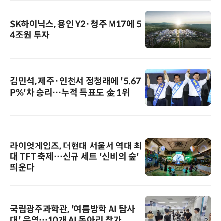
SK하이닉스, 용인 Y2·청주 M17에 5
4조원 투자
김민석, 제주·인천서 정청래에 '5.67
P%'차 승리…누적 득표도 金 1위
라이엇게임즈, 더현대 서울서 역대 최
대 TFT 축제…신규 세트 '신비의 숲'
띄운다
국립광주과학관, '여름방학 AI 탐사
대' 운영…10개 AI 동아리 참가