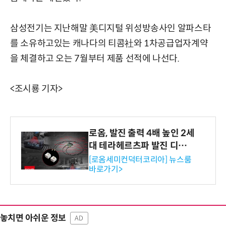
삼성전기는 지난해말 美디지털 위성방송사인 알파스타
를 소유하고있는 캐나다의 티콤社와 1차공급업자계약
을 체결하고 오는 7월부터 제품 선적에 나선다.
<조시룡 기자>
로옴, 발진 출력 4배 높인 2세
대 테라헤르츠파 발진 디바이
스 개발
[로옴세미컨덕터코리아] 뉴스룸
바로가기>
놓치면 아쉬운 정보
AD