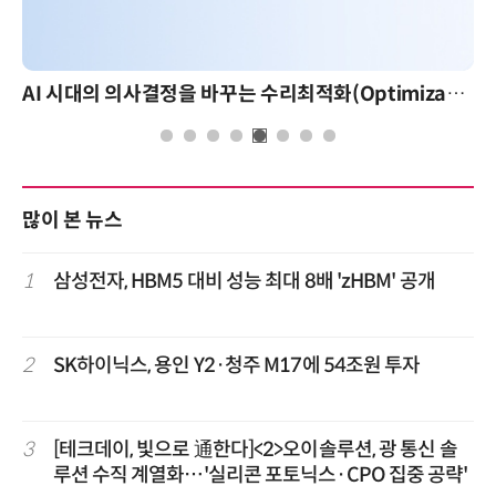
AI 시대의 의사결정을 바꾸는 수리최적화(Optimization): 실제 산업 적용 사례와 활용 전략
많이 본 뉴스
1
삼성전자, HBM5 대비 성능 최대 8배 'zHBM' 공개
2
SK하이닉스, 용인 Y2·청주 M17에 54조원 투자
3
[테크데이, 빛으로 通한다]<2>오이솔루션, 광 통신 솔
루션 수직 계열화…'실리콘 포토닉스·CPO 집중 공략'