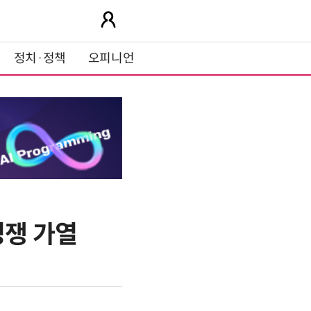
정치·정책
오피니언
경쟁 가열