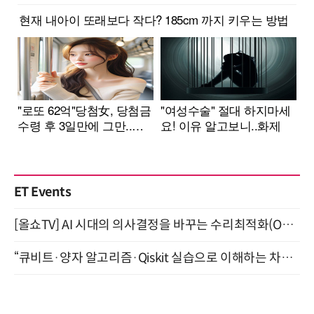
ET Events
[올쇼TV] AI 시대의 의사결정을 바꾸는 수리최적화(Optimization) 소개 (8/20 생방송)
“큐비트·양자 알고리즘·Qiskit 실습으로 이해하는 차세대 컴퓨팅” (8/28)