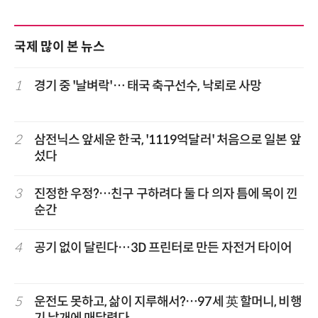
국제 많이 본 뉴스
1
경기 중 '날벼락'… 태국 축구선수, 낙뢰로 사망
2
삼전닉스 앞세운 한국, '1119억달러' 처음으로 일본 앞
섰다
3
진정한 우정?…친구 구하려다 둘 다 의자 틈에 목이 낀
순간
4
공기 없이 달린다…3D 프린터로 만든 자전거 타이어
5
운전도 못하고, 삶이 지루해서?…97세 英 할머니, 비행