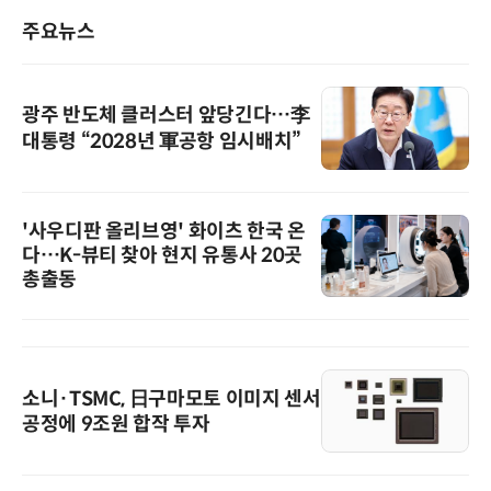
주요뉴스
광주 반도체 클러스터 앞당긴다…李
대통령 “2028년 軍공항 임시배치”
'사우디판 올리브영' 화이츠 한국 온
다…K-뷰티 찾아 현지 유통사 20곳
총출동
소니·TSMC, 日구마모토 이미지 센서
공정에 9조원 합작 투자