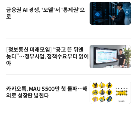
금융권 AI 경쟁, '모델'서 '통제권'으
로
[정보통신 미래모임] “공고 뜬 뒤엔
늦다”…정부사업, 정책수요부터 읽어
야
카카오톡, MAU 5500만 첫 돌파…해
외로 성장판 넓힌다