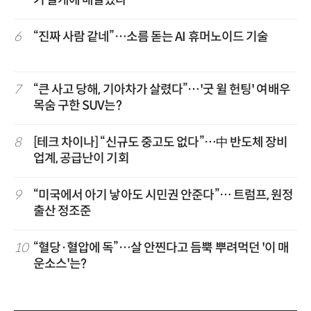
기 날개에 매달렸다
6
“진짜 사람 같네”…소름 돋는 AI 휴머노이드 기술
7
“큰 사고 당해, 기아차가 살렸다”…'굿 윌 헌팅' 여배우
목숨 구한 SUV는?
8
[테크 차이나] “신규도 중고도 없다”…中 반도체 장비
업계, 공급난이 기회
9
“미국에서 아기 낳아도 시민권 안준다”… 트럼프, 원정
출산 정조준
10
“혈당·혈압에 독”…살 안찐다고 듬뿍 뿌려먹던 '이 매
운소스'는?