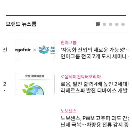
브랜드 뉴스룸
인아그룹
'자동화 산업의 새로운 가능성'…
인아그룹 전국 7개 도시 세미나 페
어 개최
로옴세미컨덕터코리아
로옴, 발진 출력 4배 높인 2세대 테
라헤르츠파 발진 디바이스 개발
노보센스
노보센스, PWM 고주파 과도 간섭
난제 극복…차량용 전류 감지 증폭
기