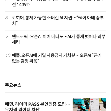
션 1439개
8
코히어, 통제 가능한 소버린 AI 지원…“韓이 아태 승부
처”
9
앤트로픽·오픈AI 이어 메타도…AI가 통제 벗어나 외부
해킹
10
애플, 오픈AI에 기밀 사용금지 가처분…오픈AI “근거
없는 감정 싸움”
주요뉴스
배민, 라이더 PASS 본인인증 도입…
무자격 라이더 차단