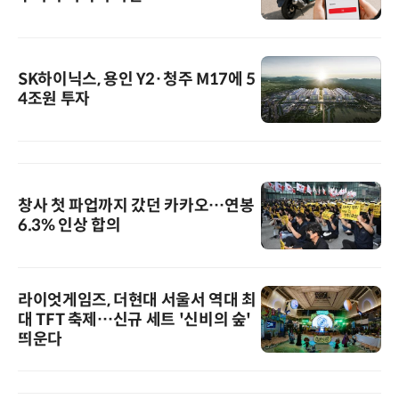
SK하이닉스, 용인 Y2·청주 M17에 5
4조원 투자
창사 첫 파업까지 갔던 카카오…연봉
6.3% 인상 합의
라이엇게임즈, 더현대 서울서 역대 최
대 TFT 축제…신규 세트 '신비의 숲'
띄운다