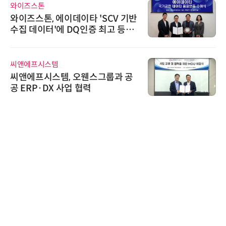
인아그룹
이데이타 'SCV 기반
'자동화 산업의 
 DQ인증 최고 등급
인아그룹 전국 7
어 개최
시큐어링크
, 오웬스그룹과 공
시큐어링크, 중
사업 협력
흥원 AI 초격차 R
정
슈퍼솔루션
슈퍼솔루션, 2026 
ooling Summi