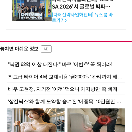
SA 2026'서 글로벌 빅파마
와의 비즈니스 미팅 지원…K
[다래전략사업화센터] 뉴스룸 바
로가기>
-바이오 해외 진출 교두보 확
보
놓치면 아쉬운 정보
AD