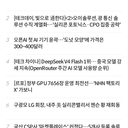
2
[테크데이, 빛으로 通한다]<2>오이솔루션, 광 통신 솔
루션 수직 계열화…'실리콘 포토닉스·CPO 집중 공략'
3
오픈AI 첫 AI 기기 윤곽…'도넛 모양'에 가격은
300~400달러
4
[테크 차이나] DeepSeek V4 Flash 1위… 중국 모델 강
세 지속(OpenRouter 주간 AI 모델 사용량 순위)
5
[르포] 정부 GPU 7656장 운영 최전선…'NHN 팩토리
X' 가보니
6
구광모 LG 회장, 내주 美 실리콘밸리서 젠슨 황 재회동
7
국산 CSP사 '마켓플레이스' 커졌다…5개사 등록 솔루