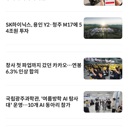
SK하이닉스, 용인 Y2·청주 M17에 5
4조원 투자
창사 첫 파업까지 갔던 카카오…연봉
6.3% 인상 합의
국립광주과학관, '여름방학 AI 탐사
대' 운영…10개 AI 동아리 참가