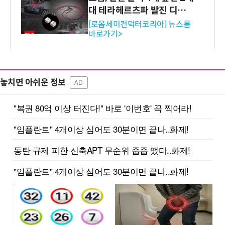
대 테라헤르츠파 발진 디바이
스 개발
[로옴세미컨덕터코리아] 뉴스룸
바로가기>
놓치면 아쉬운 정보
AD