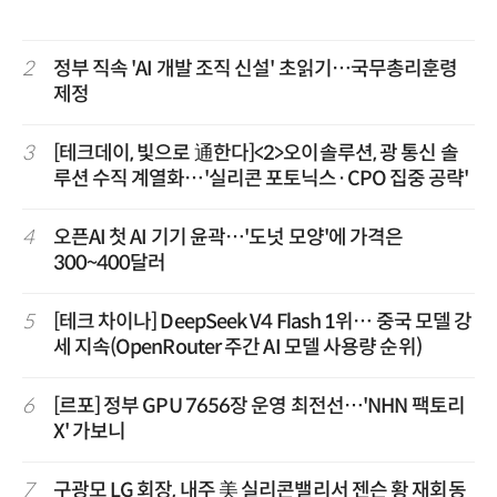
2
정부 직속 'AI 개발 조직 신설' 초읽기…국무총리훈령
제정
3
[테크데이, 빛으로 通한다]<2>오이솔루션, 광 통신 솔
루션 수직 계열화…'실리콘 포토닉스·CPO 집중 공략'
4
오픈AI 첫 AI 기기 윤곽…'도넛 모양'에 가격은
300~400달러
5
[테크 차이나] DeepSeek V4 Flash 1위… 중국 모델 강
세 지속(OpenRouter 주간 AI 모델 사용량 순위)
6
[르포] 정부 GPU 7656장 운영 최전선…'NHN 팩토리
X' 가보니
7
구광모 LG 회장, 내주 美 실리콘밸리서 젠슨 황 재회동