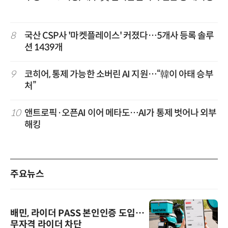
8
국산 CSP사 '마켓플레이스' 커졌다…5개사 등록 솔루
션 1439개
9
코히어, 통제 가능한 소버린 AI 지원…“韓이 아태 승부
처”
10
앤트로픽·오픈AI 이어 메타도…AI가 통제 벗어나 외부
해킹
주요뉴스
배민, 라이더 PASS 본인인증 도입…
무자격 라이더 차단