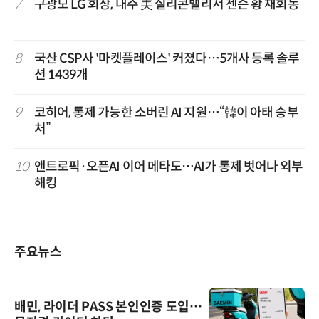
7
구광모 LG 회장, 내주 美 실리콘밸리서 젠슨 황 재회동
8
국산 CSP사 '마켓플레이스' 커졌다…5개사 등록 솔루
션 1439개
9
코히어, 통제 가능한 소버린 AI 지원…“韓이 아태 승부
처”
10
앤트로픽·오픈AI 이어 메타도…AI가 통제 벗어나 외부
해킹
주요뉴스
배민, 라이더 PASS 본인인증 도입…