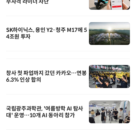
무자격 라이더 차단
SK하이닉스, 용인 Y2·청주 M17에 5
4조원 투자
창사 첫 파업까지 갔던 카카오…연봉
6.3% 인상 합의
국립광주과학관, '여름방학 AI 탐사
대' 운영…10개 AI 동아리 참가