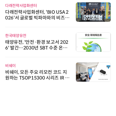
다래전략사업화센터
다래전략사업화센터, 'BIO USA 2
026'서 글로벌 빅파마와의 비즈니
스 미팅 지원…K-바이오 해외 진출
교두보 확보
한국태양유전
태양유전, '안전·환경 보고서 202
6' 발간…2030년 SBT 수준 온실
가스 감축 추진
비쉐이
비쉐이, 모든 주요 리모컨 코드 지
원하는 TSOP15300 시리즈 IR 수
신기 출시