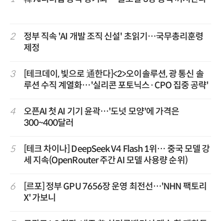
2
정부 직속 'AI 개발 조직 신설' 초읽기…국무총리훈령
제정
3
[테크데이, 빛으로 通한다]<2>오이솔루션, 광 통신 솔
루션 수직 계열화…'실리콘 포토닉스·CPO 집중 공략'
4
오픈AI 첫 AI 기기 윤곽…'도넛 모양'에 가격은
300~400달러
5
[테크 차이나] DeepSeek V4 Flash 1위… 중국 모델 강
세 지속(OpenRouter 주간 AI 모델 사용량 순위)
6
[르포] 정부 GPU 7656장 운영 최전선…'NHN 팩토리
X' 가보니