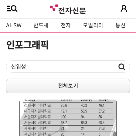
AI·SW
반도체
전자
모빌리티
통신
인포그래픽
전체보기