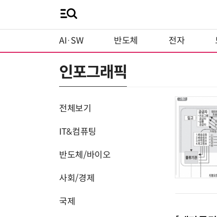
AI·SW
반도체
전자
인포그래픽
전체보기
IT&컴퓨팅
반도체/바이오
사회/경제
국제