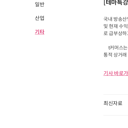
[테마특강
일반
산업
국내 방송산
및 현재 수익
기타
로 급부상하
t커머스는 
통적 상거래 
기사 바로가
최신자료