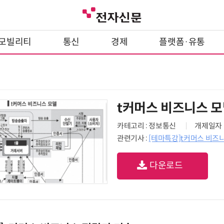
모빌리티
통신
경제
플랫폼·유통
t커머스 비즈니스 
카테고리 : 정보통신
개제일자 : 
관련기사 :
[테마특강]t커머스 비즈
다운로드