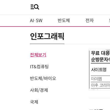
AI·SW
반도체
전자
인포그래픽
전체보기
IT&컴퓨팅
반도체/바이오
사회/경제
국제