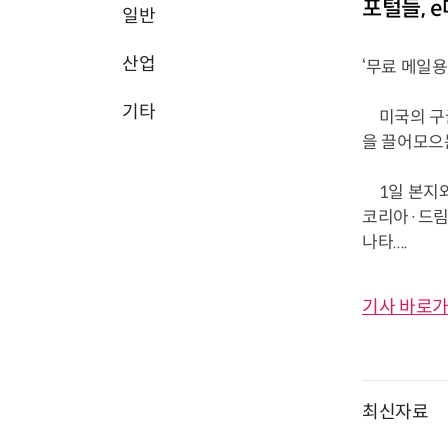
포털들, 
일반
산업
‘무료 메일용
기타
미국의 구글
을 끌어모으
1일 본지와
코리아·드림
나타....
기사 바로가
최신자료