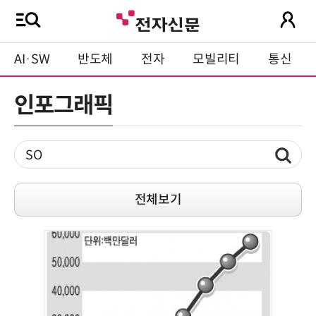
AI·SW
반도체
전자
모빌리티
통신
인포그래픽
전체보기