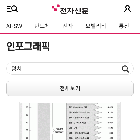
AI·SW
반도체
전자
모빌리티
통신
인포그래픽
전체보기