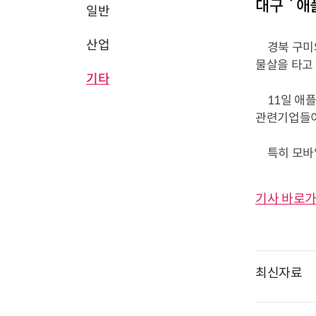
대구 `애
일반
산업
경북 구미와
물살을 타고 
기타
11일 애플
관련기업들이
특히 모바일
기사 바로가
최신자료