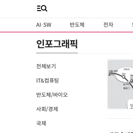
AI·SW
반도체
전자
인포그래픽
전체보기
IT&컴퓨팅
반도체/바이오
사회/경제
국제