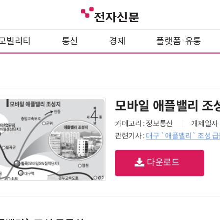
모빌리티
통신
경제
플랫폼·유통
모바일 애플밸리 조
카테고리 : 정보통신
개제일자 : 
관련기사 :
대구 `애플밸리` 조성 
다운로드