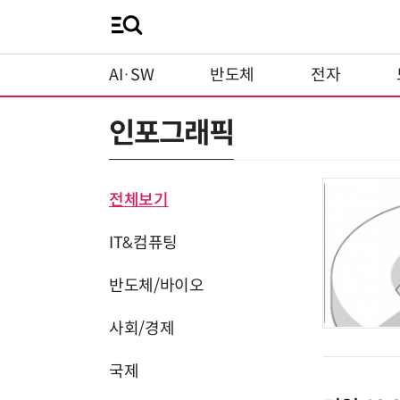
AI·SW
반도체
전자
인포그래픽
전체보기
IT&컴퓨팅
반도체/바이오
사회/경제
국제