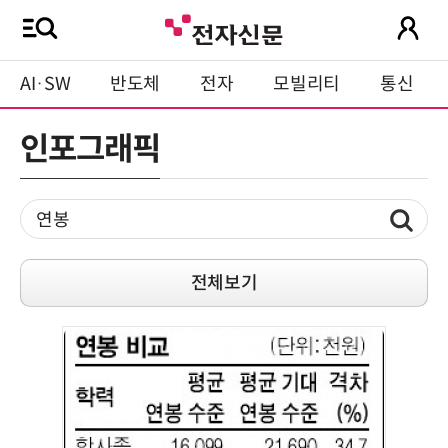
AI·SW
반도체
전자
모빌리티
통신
인포그래픽
전체보기