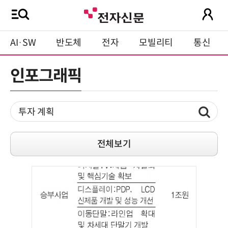
AI·SW
반도체
전자
모빌리티
통신
인포그래픽
전체보기