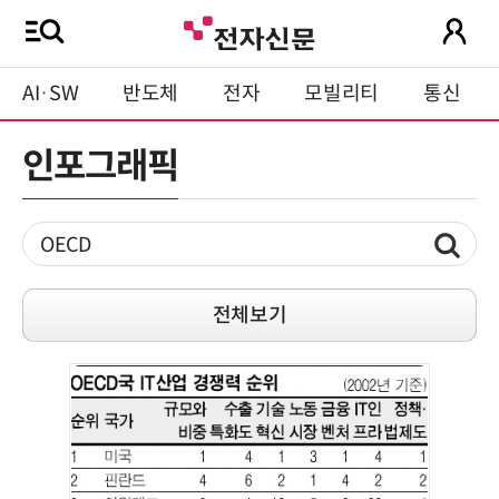
AI·SW
반도체
전자
모빌리티
통신
인포그래픽
전체보기