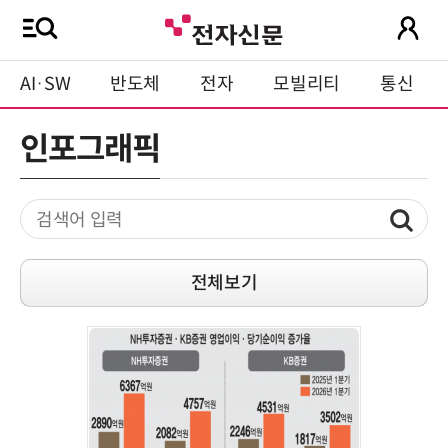
AI·SW
반도체
전자
모빌리티
통신
인포그래픽
전체보기