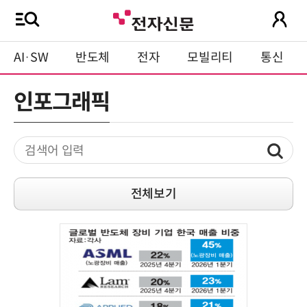
AI·SW
반도체
전자
모빌리티
통신
인포그래픽
전체보기