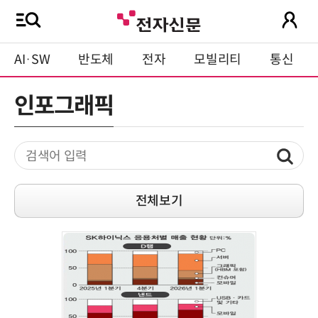
AI·SW
반도체
전자
모빌리티
통신
인포그래픽
전체보기