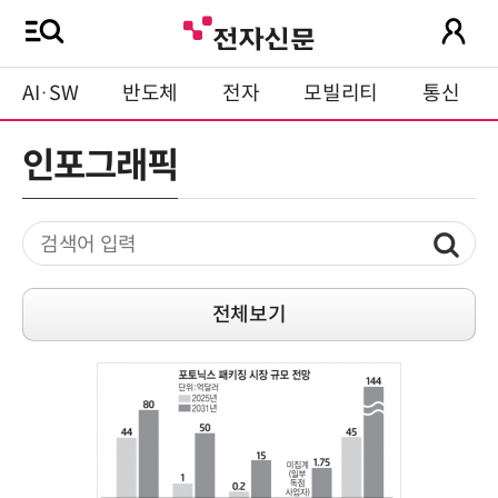
AI·SW
반도체
전자
모빌리티
통신
인포그래픽
전체보기