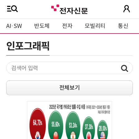
AI·SW
반도체
전자
모빌리티
통신
인포그래픽
전체보기