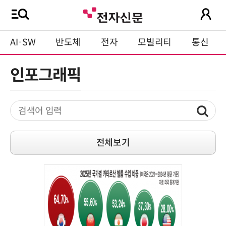
AI·SW
반도체
전자
모빌리티
통신
인포그래픽
전체보기