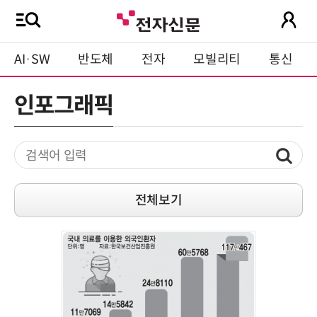
AI·SW
반도체
전자
모빌리티
통신
인포그래픽
전체보기