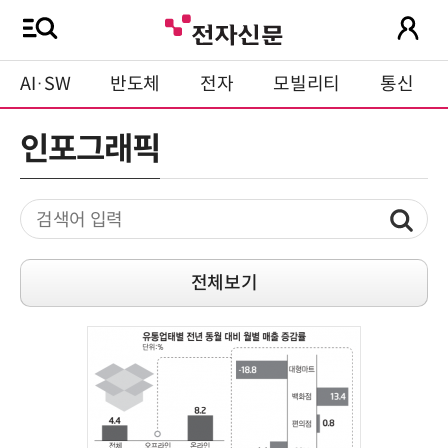
AI·SW
반도체
전자
모빌리티
통신
인포그래픽
전체보기