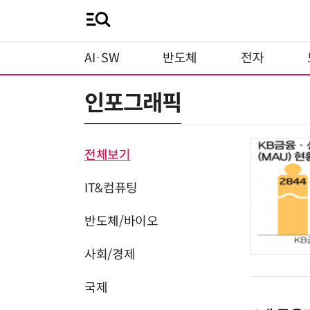
AI·SW
반도체
전자
인포그래픽
전체보기
IT&컴퓨팅
반도체/바이오
사회/경제
국제