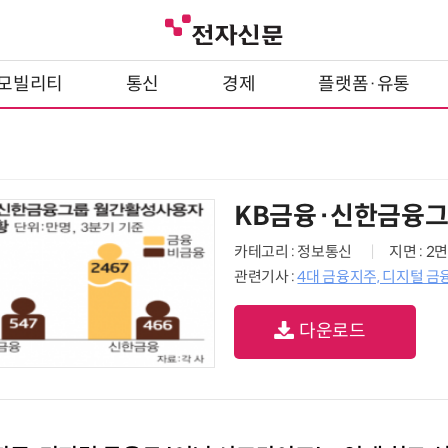
모빌리티
통신
경제
플랫폼·유통
KB금융·신한금융그
카테고리 : 정보통신
지면 : 2면
관련기사 :
4대 금융지주, 디지털 금
다운로드