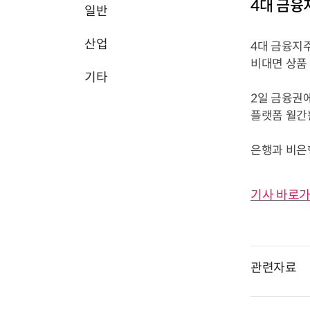
4대 금융
일반
산업
4대 금융지
비대면 상품
기타
2일 금융권에
플랫폼 월간활
은행과 비은행
기사 바로가
관련자료