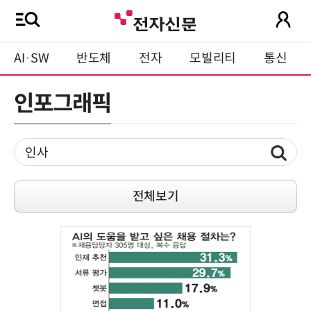
AI·SW
반도체
전자
모빌리티
통신
인포그래픽
전체보기