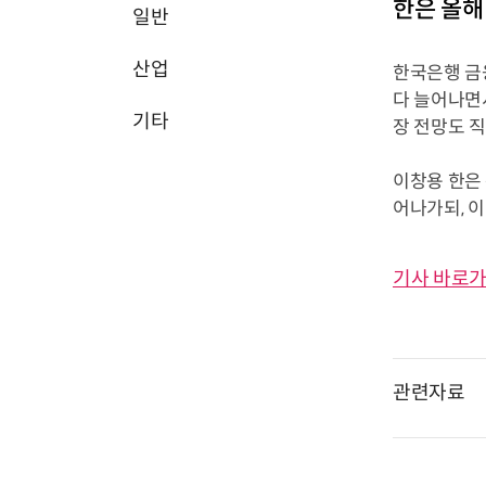
한은 올해
일반
산업
한국은행 금
다 늘어나면
기타
장 전망도 직
이창용 한은
어나가되, 이
기사 바로가
관련자료