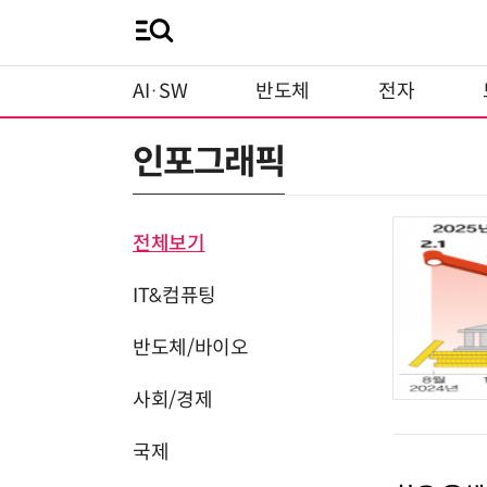
AI·SW
반도체
전자
인포그래픽
전체보기
IT&컴퓨팅
반도체/바이오
사회/경제
국제