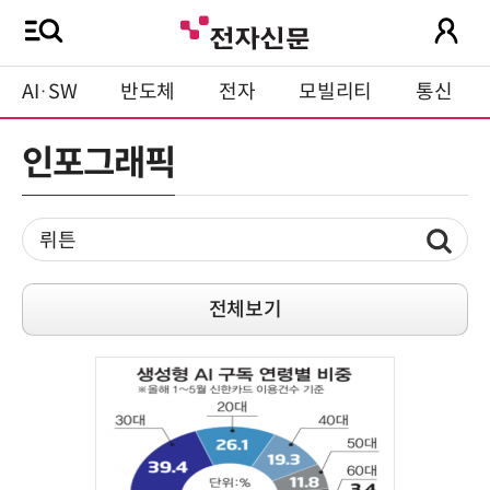
AI·SW
반도체
전자
모빌리티
통신
인포그래픽
전체보기