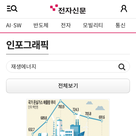
AI·SW
반도체
전자
모빌리티
통신
인포그래픽
전체보기