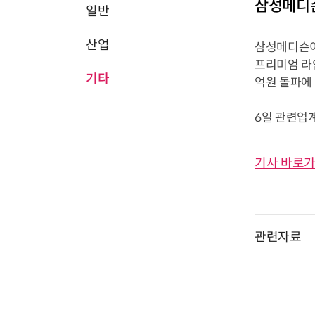
삼성메디슨
일반
산업
삼성메디슨이
프리미엄 라
기타
억원 돌파에
6일 관련업
기사 바로가
관련자료