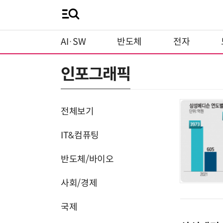
AI·SW
반도체
전자
인포그래픽
전체보기
IT&컴퓨팅
반도체/바이오
사회/경제
국제