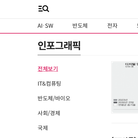
AI·SW
반도체
전자
인포그래픽
전체보기
IT&컴퓨팅
반도체/바이오
사회/경제
국제