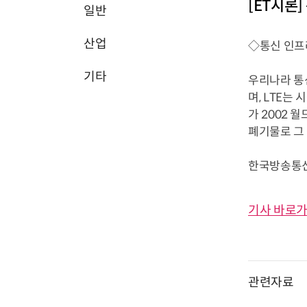
[ET시론
일반
산업
◇통신 인프
기타
우리나라 통
며, LTE는
가 2002 
폐기물로 그
한국방송통신전
기사 바로가
관련자료