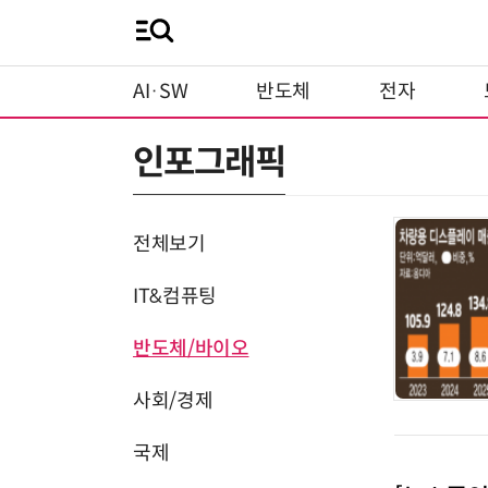
AI·SW
반도체
전자
인포그래픽
전체보기
IT&컴퓨팅
반도체/바이오
사회/경제
국제