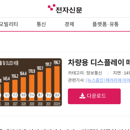
모빌리티
통신
경제
플랫폼·유통
차량용 디스플레이 매
카테고리 : 정보통신
지면 : 1
관련기사 :
[뉴스줌인] 페라리에 이
다운로드