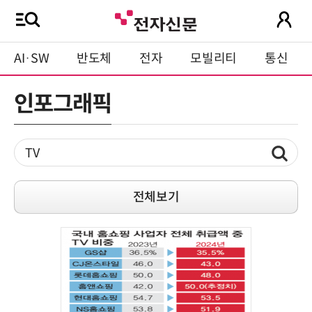
AI·SW
반도체
전자
모빌리티
통신
인포그래픽
전체보기